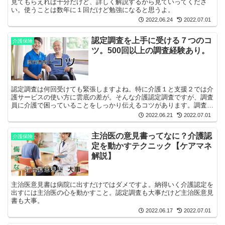
見てもらえれば十分だけど、詳しく解説するから見ていってくださ
い。使うことは数年に１回だけど勉強になると思うよ。
2022.06.24
2022.07.01
認定調査を上手に受ける７つのコ
介護保険
ツ。500回以上の調査経験あり。
認定調査は何回受けても緊張しますよね。特に介護１と支援２では介
護サービスの使い方に雲底の差が。そんな介護認定調査ですが、調査
員に介護で困っていることをしっかり伝えるコツがあります。調査回
数500回以上経験した僕が解説します。
2022.06.21
2022.07.01
主治医の意見書ってなに？介護認
介護保険
定を動かすテクニック【ケアマネ
解説】
主治医意見書は病院に出すだけではダメですよ。納得いく介護認定を
出すには主治医の心を動かすこと。認定調査も大事だけど主治医意見
書も大事。
2022.06.17
2022.07.01