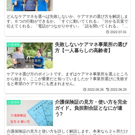
どんなケアマネを選べば失敗しないか、ケアマネの選び方を解説しま
す。６つの行動ができるか。「すぐに動いてくれる」「分かる言葉で
伝えてくれる」「電話がつながりやすい」「話を聞いてくれる」「無
理なことは無理と言ってくれる」「地域の事情に詳しい」
2022.07.01
失敗しないケアマネ事業所の選び
介護保険
方【一人暮らしの高齢者】
ケアマネ選び方のポイントです。まずはケアマネ事業所を選ぶところ
から始まり、ここが重要だと知っていましたか？事業所選びに失敗す
ると希望のケアマネにも恵まれません。
2022.06.26
2022.06.29
介護保険証の見方・使い方を完全
介護保険
ガイド。負担割合証となにが違
う?
介護保険証の見方と使い方を詳しく解説します。本来なら２ヶ所だけ